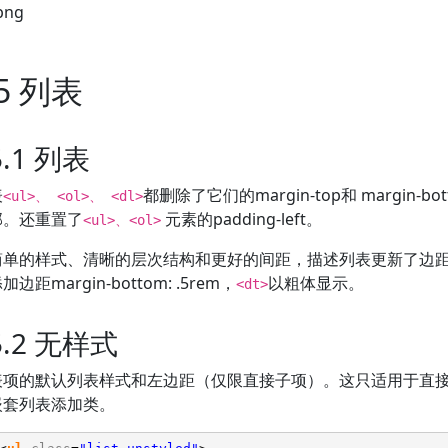
.5 列表
5.1 列表
表
都删除了它们的margin-top和 margin-b
<ul>、 <ol>、 <dl>
部。还重置了
元素的padding-left。
<ul>、<ol>
简单的样式、清晰的层次结构和更好的间距，描述列表更新了边
边距margin-bottom: .5rem，
以粗体显示。
<dt>
.5.2 无样式
表项的默认列表样式和左边距（仅限直接子项）。这只适用于直
嵌套列表添加类。