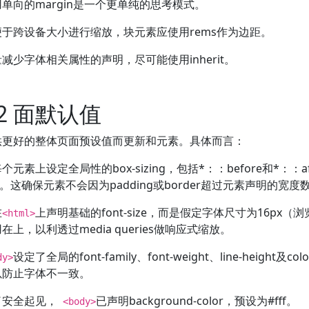
单向的margin是一个更单纯的思考模式。
便于跨设备大小进行缩放，块元素应使用rems作为边距。
减少字体相关属性的声明，尽可能使用inherit。
2.2 面默认值
供更好的整体页面预设值而更新和元素。具体而言：
个元素上设定全局性的box-sizing，包括*：：before和*：：af
x。这确保元素不会因为padding或border超过元素声明的宽度
在
上声明基础的font-size，而是假定字体尺寸为16px（浏览器预
<html>
在上，以利透过media queries做响应式缩放。
设定了全局的font-family、font-weight、line-heig
dy>
以防止字体不一致。
了安全起见，
已声明background-color，预设为#fff。
<body>