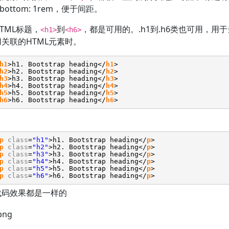
n-bottom: 1rem，便于间距。
TML标题，
到
，都是可用的。.h1到.h6类也可用，
<h1>
<h6>
关联的HTML元素时。
h1
>h1. Bootstrap heading</
h1
>
h2
>h2. Bootstrap heading</
h2
>
h3
>h3. Bootstrap heading</
h3
>
h4
>h4. Bootstrap heading</
h4
>
h5
>h5. Bootstrap heading</
h5
>
h6
>h6. Bootstrap heading</
h6
>
p
class
=
"h1"
>h1. Bootstrap heading</
p
>
p
class
=
"h2"
>h2. Bootstrap heading</
p
>
p
class
=
"h3"
>h3. Bootstrap heading</
p
>
p
class
=
"h4"
>h4. Bootstrap heading</
p
>
p
class
=
"h5"
>h5. Bootstrap heading</
p
>
p
class
=
"h6"
>h6. Bootstrap heading</
p
>
代码效果都是一样的