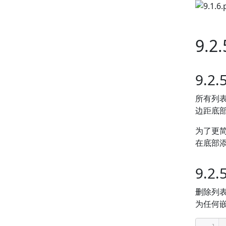
9.2
9.2.
所有列
边距底
为了更
在底部添加
9.2
删除列
为任何