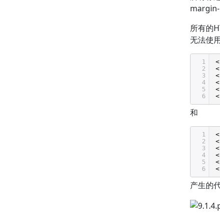
margi
所有的H
无法使用
1
<
2
<
3
<
4
<
5
<
6
<
和
1
<
2
<
3
<
4
<
5
<
6
<
产生的