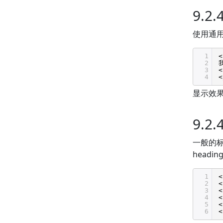
9.2
使用通用
1
<
2
3
<
4
<
显示效
9.2
一般的标
head
1
<
2
<
3
<
4
<
5
<
6
<