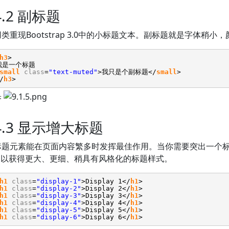
.4.2 副标题
类重现Bootstrap 3.0中的小标题文本。副标题就是字体稍小
h3
>
我是一个标题
small
class
=
"text-muted"
>我只是个副标题</
small
>
/
h3
>
果
.4.3 显示增大标题
题元素能在页面内容繁多时发挥最佳作用。当你需要突出一个标题时
ing以获得更大、更细、稍具有风格化的标题样式。
h1
class
=
"display-1"
>Display 1</
h1
>
h1
class
=
"display-2"
>Display 2</
h1
>
h1
class
=
"display-3"
>Display 3</
h1
>
h1
class
=
"display-4"
>Display 4</
h1
>
h1
class
=
"display-5"
>Display 5</
h1
>
h1
class
=
"display-6"
>Display 6</
h1
>