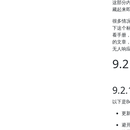
这部分
藏起来
很多情
下这个标
看手册
的文章
无人响
9.
9.
以下是B
更
避开