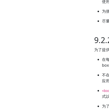
使用
为
尽量
9.
为了提
在每
bo
不
应用
<bo
式
为