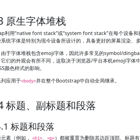
2.3 原生字体堆栈
trap利用“native font stack”或“system font stack
些系统字体是特别为现今设备所设计的，具备更好的屏幕渲染、
由于字体堆栈包含emoji字体，因此许多常见的symbol/dingba
它们的外观会有所不同，这取决于浏览器/平台本机emoji字
SS颜色样式的影响。
系列应用于
并在整个Bootstrap中自动全局继承。
<body>
2.4 标题、副标题和段落
.4.1 标题和段落
题元素（例如，
、
）都被重置为删除其边距顶部。标题有 marg
<h1>
<p>