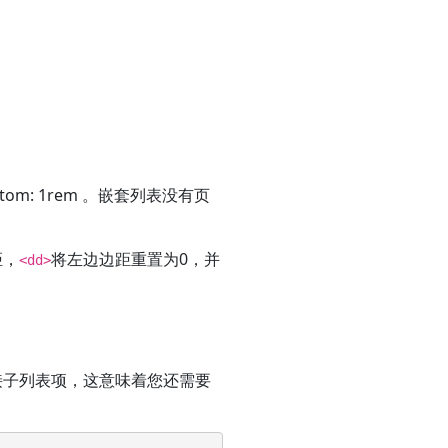
ottom: 1rem 。嵌套列表没有页
距，
将左边边距重置为0，并
<dd>
接子列表项，这意味着您还需要